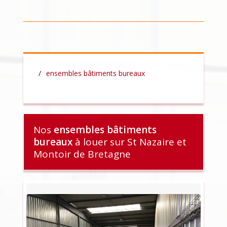
ensembles bâtiments bureaux
Nos
ensembles bâtiments
bureaux
à louer sur St Nazaire et
Montoir de Bretagne