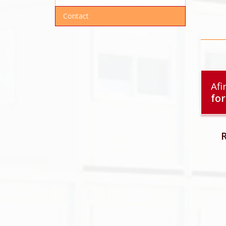
Contact
Afi
fo
R